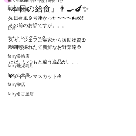
2020年9月5日
読了時間: 1分
『本日の給食』👨‍🍳🍆✨
事務所関係
先日台風９号凄かった〜〜〜🌬😵❗️
グルメ
その前のお話ですが。。。
日常
チャトレテクニック
久々、シェフご実家から援助物資🎁
美容関係
今回も採れたて新鮮なお野菜達🧅
fairy長崎店
ただ、いつもと違う逸品が。。。
fairy鹿児島店
fairy小倉店
💖シャインマスカット🍇
fairy栄店
fairy名古屋店