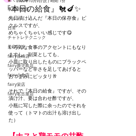
2020年10月9日
読了時間: 1分
『本日の給食』🐔🍆✨
事務所関係
先日漬け込んだ『本日の保存食』ピ
グルメ
クルスですが、
日常
めちゃくちゃいい感じです😋
チャトレテクニック
美容関係
いろんな食事のアクセントにもなり
ますし、副菜としても、
fairy長崎店
小皿に取り出したものにブラックペ
fairy鹿児島店
ッパーなど辛さを足してあげると
fairy小倉店
おつまみにピッタリ🥂
fairy栄店
それで『本日の給食』ですが、その
fairy名古屋店
漬け汁、要は合わせ酢ですが、
小瓶に写した際に余ったのでそれを
使って（トマトの出汁も溶け出し
た）
【ナスと鶏モモの甘酢