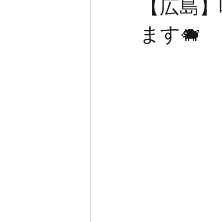
【広島】
ます🐗