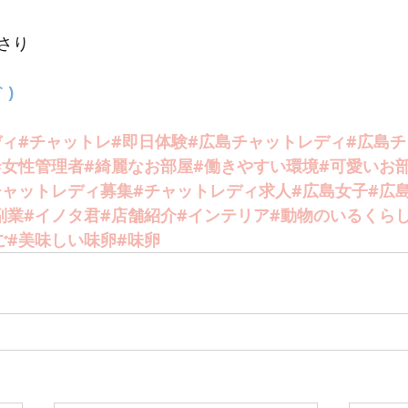
さり
｀)
ディ#チャットレ#即日体験#広島チャットレディ#広島
#女性管理者#綺麗なお部屋#働きやすい環境#可愛いお部
チャットレディ募集#チャットレディ求人#広島女子#広島
副業#イノタ君#店舗紹介#インテリア#動物のいるくら
ご#美味しい味卵#味卵