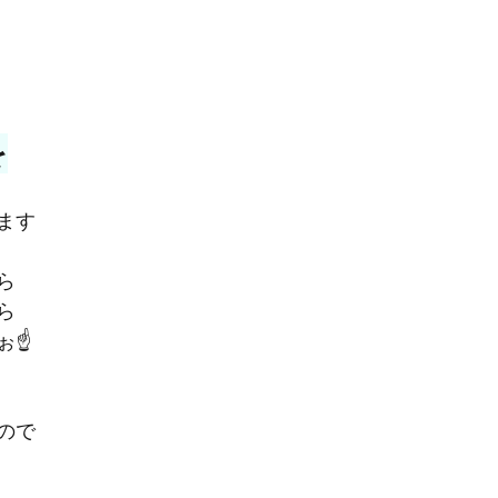
を
ます
ら
ら
☝️
ので