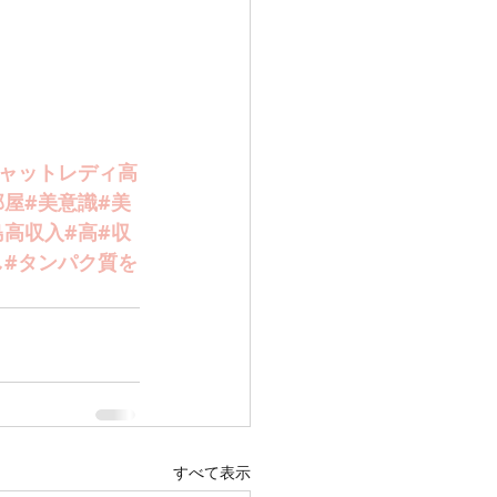
チャットレディ高
屋#美意識#美
高収入#高#収
し#タンパク質を
すべて表示