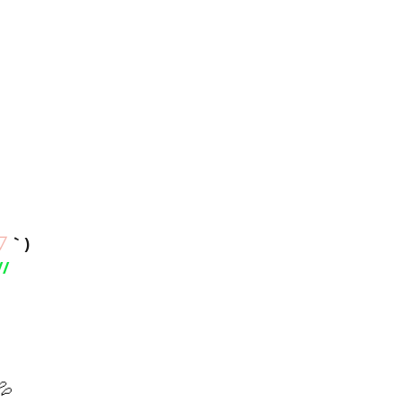
▽
｀)
/
