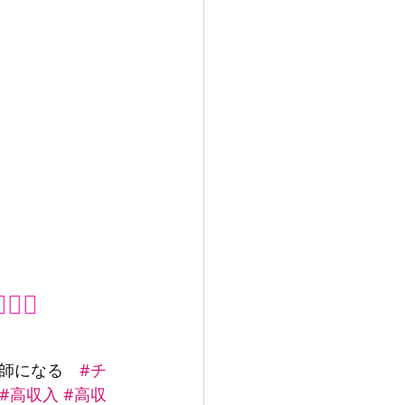
️✨
師になる　
#チ
#高収入
#高収