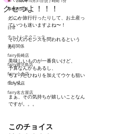
2020年10月31日
読了時間: 1分
クセつよ！！！
事務所関係
どこか旅行行ったりして、お土産っ
グルメ
ていつも迷いますよね〜！
日常
チャトレテクニック
その人のセンスを問われるという
美容関係
か、
fairy長崎店
美味しいものが一番良いけど、
fairy鹿児島店
予算なんかもあるし、
fairy小倉店
ちょっとひねりを加えてウケも狙い
たいし、
fairy栄店
fairy名古屋店
まぁ、その気持ちが嬉しいことなん
ですが。。。
このチョイス