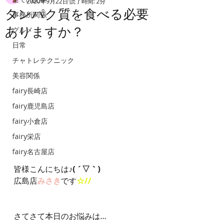
2020年9月22日
読了時間: 2分
タンパク質を食べる必要
事務所関係
ありますか？
グルメ
日常
チャトレテクニック
美容関係
fairy長崎店
fairy鹿児島店
fairy小倉店
fairy栄店
fairy名古屋店
皆様こんにちは
♪( ´▽｀)
広島店
みさき
です
☆//
さてさて本日のお悩みは…