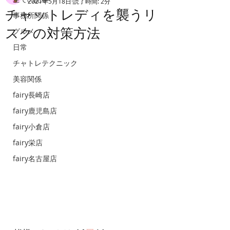
2021年5月18日
読了時間: 2分
チャットレディを襲うリ
事務所関係
スクの対策方法
グルメ
日常
チャトレテクニック
美容関係
fairy長崎店
fairy鹿児島店
fairy小倉店
fairy栄店
fairy名古屋店