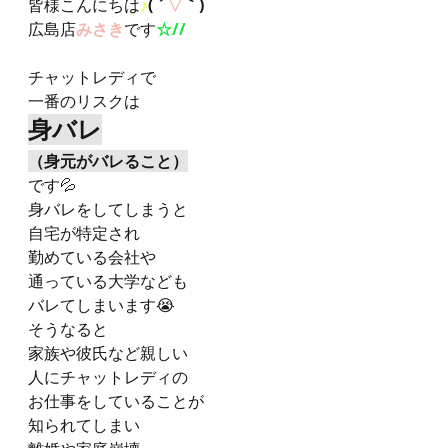
皆様こんにちは
♪
( ´
▽
｀)
広島店
みさき
です
☆//
チャットレディで
一番のリスクは
身バレ
（身元がバレること）
です💦
身バレをしてしまうと
自宅が特定され
勤めている会社や
通っている大学なども
バレてしまいます😭
そうなると
家族や彼氏など親しい
人にチャットレディの
お仕事をしていることが
知られてしまい