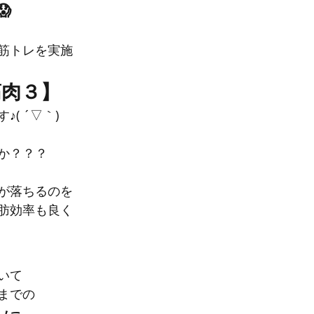

筋トレを実施
筋肉３】
( ´▽｀)
か？？？
が落ちるのを
肪効率も良く
いて
までの