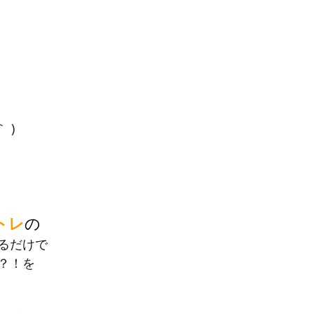
 )
トレ
の
るだけで
？！を