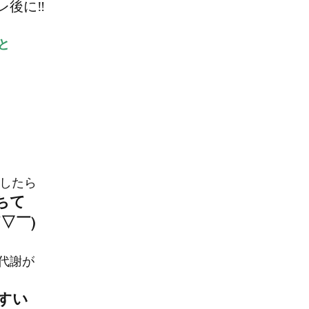
後に‼︎
と
としたら
ちて
▽￣)
代謝が
すい