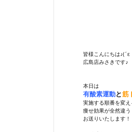
皆様こんにちは♪(´ε｀
広島店みさきです♪
本日は
有酸素運動
と
筋
実施する順番を変え
痩せ効果が全然違う
お送りいたします！