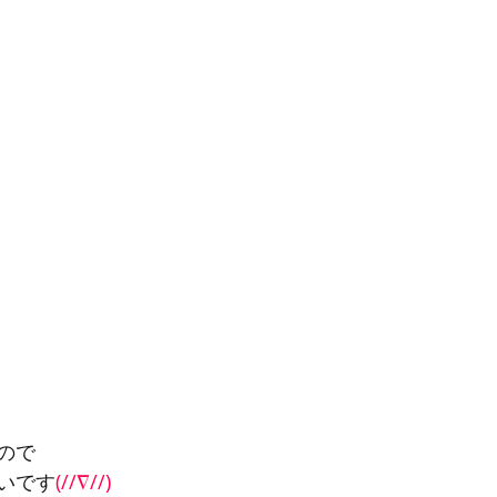
ので
いです
(//∇//)