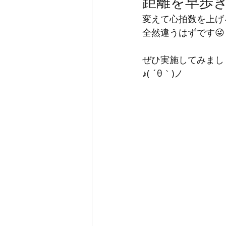
距離を早歩
変えて心拍数を上げ
全然違うはずです😜
ぜひ実施してみまし
♪( ´θ｀)ノ