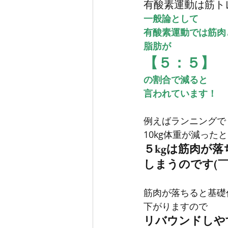
有酸素運動は筋トレ
一般論として
有酸素運動では筋肉
脂肪が
【５：５】
の割合で減ると
言われています！
例えばランニングで
10kg体重が減った
５kgは筋肉が落
しまうのです(￣
筋肉が落ちると基礎
下がりますので
リバウンドしや