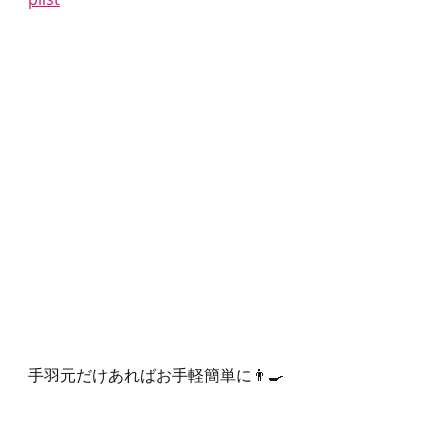
手羽元だけあればお手軽簡単に👨‍🍳