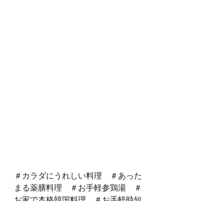
＃カラダにうれしい料理　＃あった
まる薬膳料理　＃お手軽参鶏湯　＃
お家で本格韓国料理　＃お手軽時短
料理　
#チャットレディ
#チャトレ
#
チャット
#チャットレディ募集
#チ