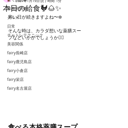
2021年1月19日
読了時間: 1分
本日の給食🐓🌰✨
事務所関係
寒い日が続きますよね〜❄️
グルメ
日常
そんな時は、カラダ想いな薬膳スー
チャトレテクニック
プなどいかがでしょうか💁‍♀️
美容関係
fairy長崎店
fairy鹿児島店
fairy小倉店
fairy栄店
fairy名古屋店
食べる本格薬膳スープ