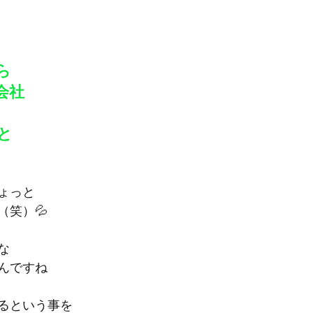
ら
会社
と
ょっと
（笑）💦
な
んですね
るという事を