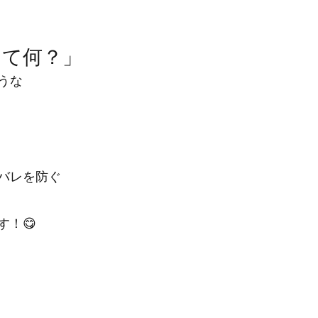
って何？」
うな
バレを防ぐ
す！😋