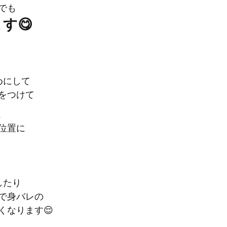
でも
す😋
めにして
をつけて
え
位置に
したり
で身バレの
くなります😌