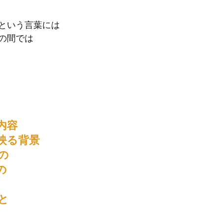
という言葉には
の間では
内容
映る背景
の
の
と