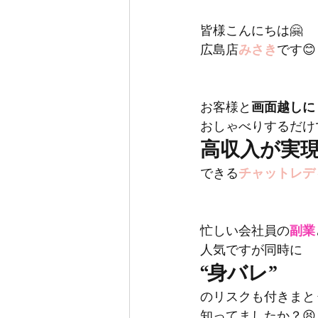
皆様こんにちは🤗
広島店
みさき
です😊
お客様と
画面越しに
おしゃべりするだけ
高収入が実
できる
チャットレディ
忙しい会社員の
副業
人気ですが同時に
“身バレ”
のリスクも付きまと
知ってましたか？😫