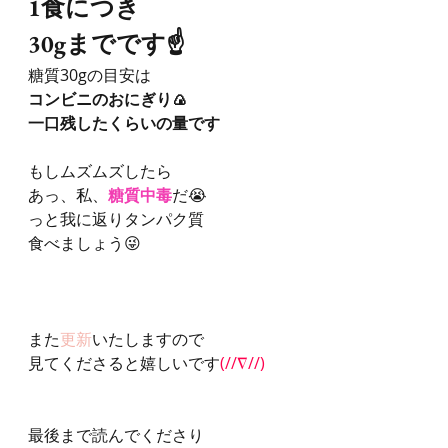
1食につき
30gまでです☝️
糖質30gの目安は
コンビニのおにぎり🍙
一口残したくらいの量です
もしムズムズしたら
あっ、私、
糖質中毒
だ😭
っと我に返りタンパク質
食べましょう😜
また
更新
いたしますので
見てくださると嬉しいです
(//∇//)
最後まで読んでくださり