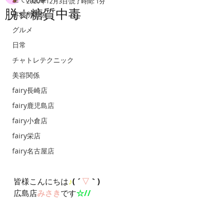
2020年12月3日
読了時間: 1分
脱☆糖質中毒
事務所関係
グルメ
日常
チャトレテクニック
美容関係
fairy長崎店
fairy鹿児島店
fairy小倉店
fairy栄店
fairy名古屋店
皆様こんにちは
♪
( ´
▽
｀)
広島店
みさき
です
☆//