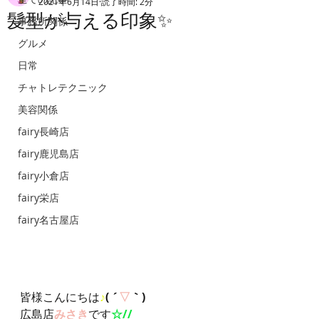
2021年6月14日
読了時間: 2分
髪型が与える印象✨
事務所関係
グルメ
日常
チャトレテクニック
美容関係
fairy長崎店
fairy鹿児島店
fairy小倉店
fairy栄店
fairy名古屋店
皆様こんにちは
♪
( ´
▽
｀)
広島店
みさき
です
☆//