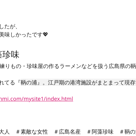
したが、
美味しかったです💖
藻珍味
・練りもの・珍味屋の作るラーメンなどを扱う広島県の
れてる『
鞆の浦』。江戸期の港湾施設がまとまって現存
nmi.com/mysite1/index.html
大人　＃素敵な女性　＃広島名産　＃阿藻珍味　＃鞆の