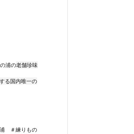
鞆の浦の
老舗珍味
する国内唯一の
浦　＃練りもの