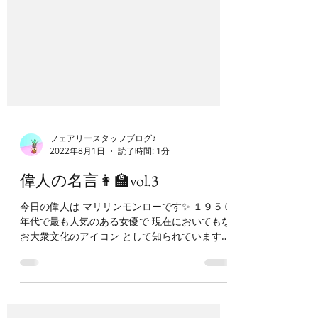
フェアリースタッフブログ♪
2022年8月1日
読了時間: 1分
偉人の名言👩‍🏫vol.3
今日の偉人は マリリンモンローです✨ １９５０
年代で最も人気のある女優で 現在においてもな
お大衆文化のアイコン として知られています👸
１９６２年に予期せぬ死を迎えるまで 活動期間
はわずか１０年ほどでしたが、 彼女の映画は１
２億ドルの興行収入を...