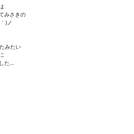
は
てみさきの
｀)ノ
いたみたい
に
した…