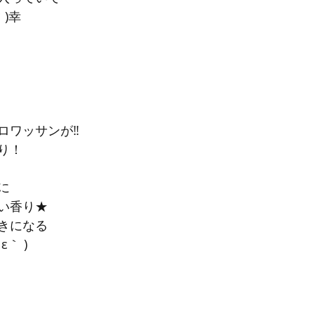
｀)幸
ワッサンが‼︎
り！
に
い香り★
きになる
｀ )