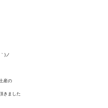
｀)ノ
土産の
頂きました